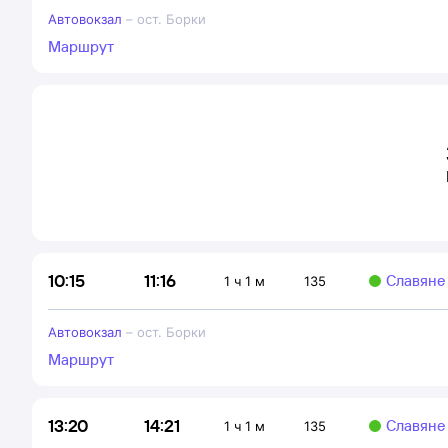
Автовокзал
–
ост. Борки
Маршрут
11:16
10:15
Славяне
1 ч 1 м
135
Автовокзал
–
ост. Борки
Маршрут
14:21
13:20
Славяне
1 ч 1 м
135