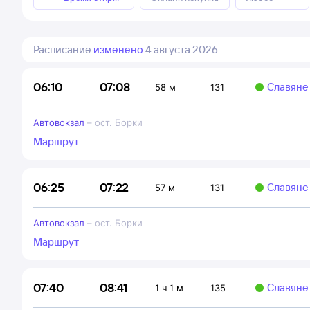
Расписание
изменено
4 августа 2026
07:08
06:10
Славяне
58 м
131
Автовокзал
–
ост. Борки
Маршрут
07:22
06:25
Славяне
57 м
131
Автовокзал
–
ост. Борки
Маршрут
08:41
07:40
Славяне
1 ч 1 м
135