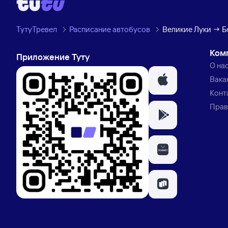
ТутуТревел
Расписание автобусов
Великие Луки → Б
Ком
Приложение Туту
О на
Вака
Конт
Прав