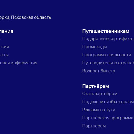
орки, Псковская область
пания
Путешественникам
с
Подарочные сертифика
нсии
Промокоды
акты
Программа лояльности
овая информация
Путеводитель по страна
Возврат билета
Партнёрам
Стать партнёром
Подключить объект раз
Реклама на Туту
Партнёрская программа
Партнерам