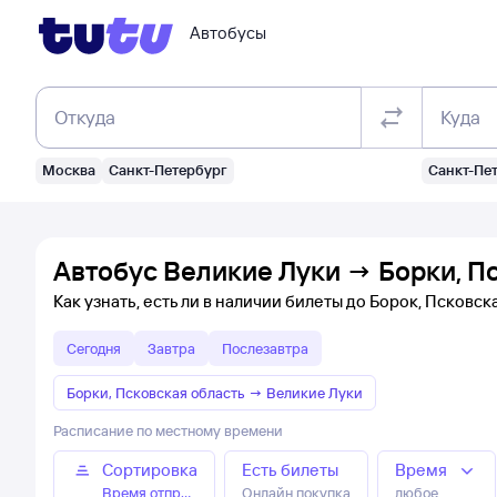
Автобусы
Откуда
Куда
Москва
Санкт-Петербург
Санкт-Пе
Автобус Великие Луки → Борки, Пс
Как узнать, есть ли в наличии билеты до Борок, Псковск
Сегодня
Завтра
Послезавтра
Борки, Псковская область
→
Великие Луки
Расписание по местному времени
Сортировка
Есть билеты
Время
Время отправления
Онлайн покупка
любое