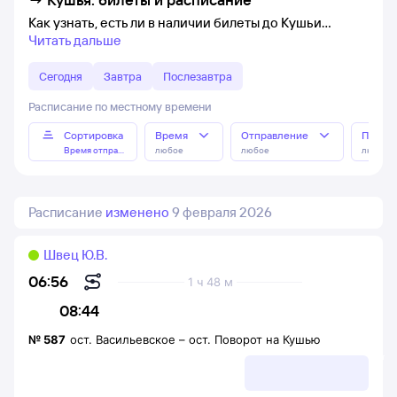
Как узнать, есть ли в наличии билеты до Кушьи
Читать дальше
Сегодня
Завтра
Послезавтра
Расписание по местному времени
Сортировка
Время
Отправление
Прибы
Время отправления
любое
любое
любое
Расписание
изменено
9 февраля 2026
Швец Ю.В.
06:56
1 ч 48 м
08:44
№
587
ост. Васильевское
–
ост. Поворот на Кушью