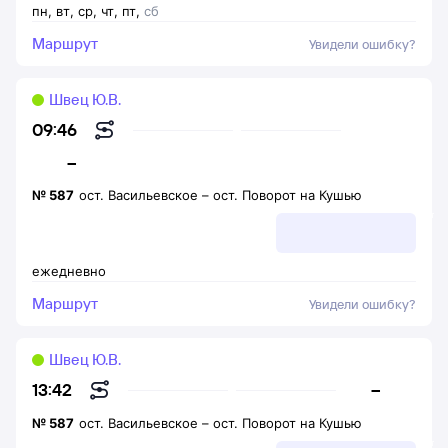
пн
,
вт
,
ср
,
чт
,
пт
,
сб
Маршрут
Увидели ошибку?
Швец Ю.В.
09:46
–
№
587
ост. Васильевское
–
ост. Поворот на Кушью
ежедневно
Маршрут
Увидели ошибку?
Швец Ю.В.
–
13:42
№
587
ост. Васильевское
–
ост. Поворот на Кушью