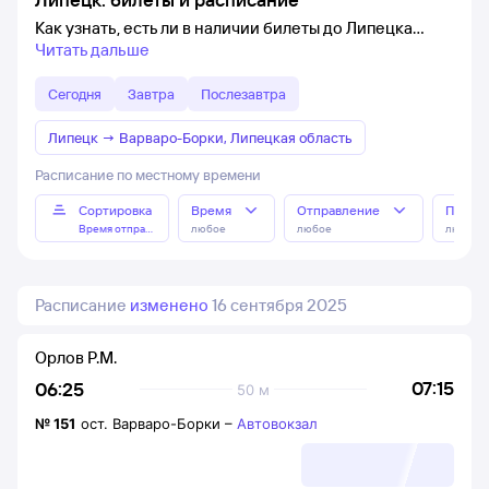
Как узнать, есть ли в наличии билеты до Липецка
Читать дальше
Сегодня
Завтра
Послезавтра
Липецк
→
Варваро-Борки, Липецкая область
Расписание по местному времени
Сортировка
Время
Отправление
Прибы
Время отправления
любое
любое
любое
Расписание
изменено
16 сентября 2025
Орлов Р.М.
07:15
06:25
50 м
№
151
ост. Варваро-Борки
–
Автовокзал