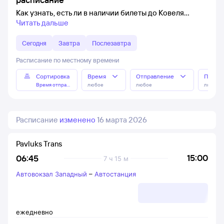
Как узнать, есть ли в наличии билеты до Ковеля
Читать дальше
Сегодня
Завтра
Послезавтра
Расписание по местному времени
Сортировка
Время
Отправление
Прибы
Время отправления
любое
любое
любое
Расписание
изменено
16 марта 2026
Pavluks Trans
15:00
06:45
7 ч 15 м
Автовокзал Западный
–
Автостанция
ежедневно