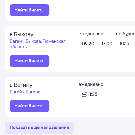
Найти билеты
в Быкову
ежедневно
по будн
Вагай - Быкова, Тюменская
09:20
17:00
10:15
область
Найти билеты
в Вагину
ежедневно
Вагай - Вагина
11:35
Найти билеты
Показать ещё направления