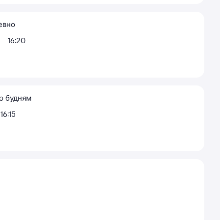
евно
16:20
о будням
16:15