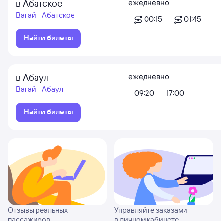
в Абатское
ежедневно
Вагай - Абатское
00:15
01:45
Найти билеты
в Абаул
ежедневно
Вагай - Абаул
09:20
17:00
Найти билеты
Отзывы реальных
Управляйте заказами
пассажиров
в личном кабинете