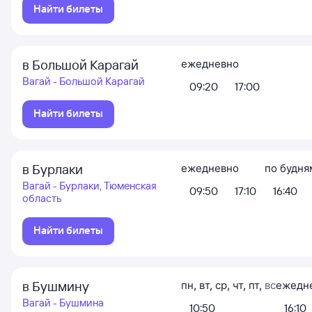
Найти билеты
в Большой Карагай
ежедневно
Вагай - Большой Карагай
09:20
17:00
Найти билеты
в Бурлаки
ежедневно
по будня
Вагай - Бурлаки, Тюменская
09:50
17:10
16:40
область
Найти билеты
в Бушмину
пн
,
вт
,
ср
,
чт
,
пт
,
вс
ежедн
Вагай - Бушмина
10:50
16:10