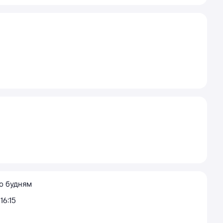
о будням
16:15