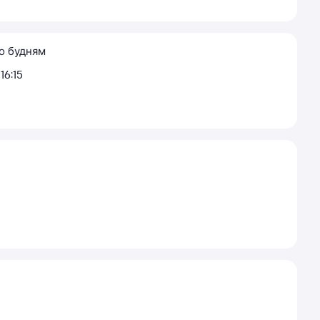
о будням
16:15