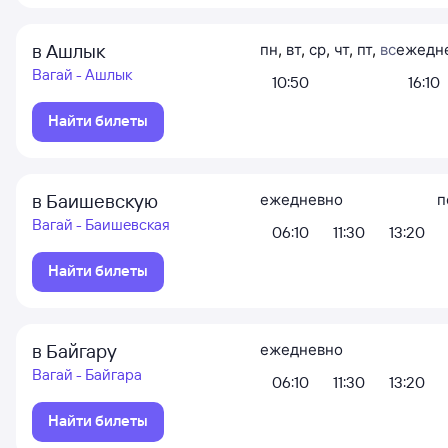
в Ашлык
пн
,
вт
,
ср
,
чт
,
пт
,
вс
ежедн
Вагай - Ашлык
10:50
16:10
Найти билеты
в Баишевскую
ежедневно
п
Вагай - Баишевская
06:10
11:30
13:20
Найти билеты
в Байгару
ежедневно
Вагай - Байгара
06:10
11:30
13:20
Найти билеты