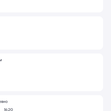
м
евно
16:20