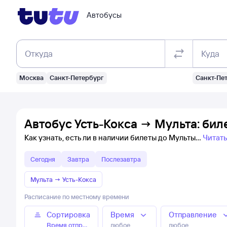
Автобусы
Откуда
Куда
Москва
Санкт-Петербург
Санкт-Пе
Автобус Усть-Кокса → Мульта: бил
Как узнать, есть ли в наличии билеты до Мульты
Читат
Сегодня
Завтра
Послезавтра
Мульта
→
Усть-Кокса
Расписание по местному времени
Сортировка
Время
Отправление
Время отправления
любое
любое