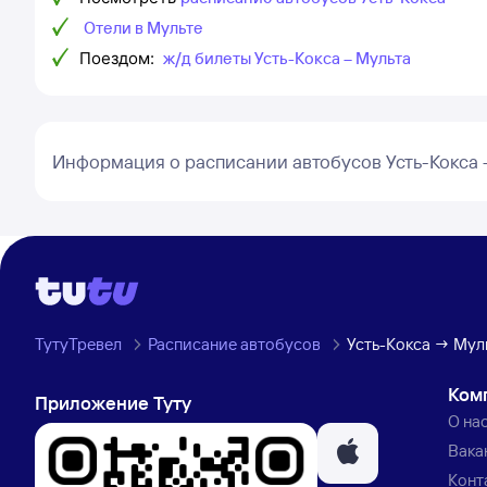
Отели в Мульте
Поездом:
ж/д билеты Усть-Кокса – Мульта
Информация о расписании автобусов Усть-Кокса 
ТутуТревел
Расписание автобусов
Усть-Кокса → Мул
Ком
Приложение Туту
О на
Вака
Конт