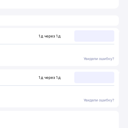
1
д
через
1
д
Увидели ошибку?
1
д
через
1
д
Увидели ошибку?