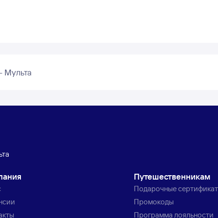
– Мульта
ьта
пания
Путешественникам
с
Подарочные сертифика
нсии
Промокоды
акты
Программа лояльности