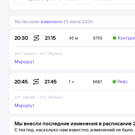
Расписание
изменено
25 июня 2026
21:15
20:30
Кунгуро
45 м
6705
ост. Центр
–
ост. Мульта
Маршрут
21:45
20:45
Рейс
1 ч
6687
ост. Центр
–
ост. Мульта
Маршрут
Мы внесли последние изменения в расписание 
С тех пор, насколько нам известно, изменений не было.