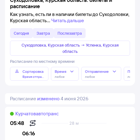
расписание
Как узнать, есть ли в наличии билеты до Суходоловки,
Курская область
Читать дальше
Сегодня
Завтра
Послезавтра
Суходоловка, Курская область
→
Успенка, Курская
область
Расписание по местному времени
Сортировка
Время
Отправление
Прибы
Время отправления
любое
любое
любое
Расписание
изменено
4 июня 2026
Курчатовавтотранс
05:48
28 м
06:16