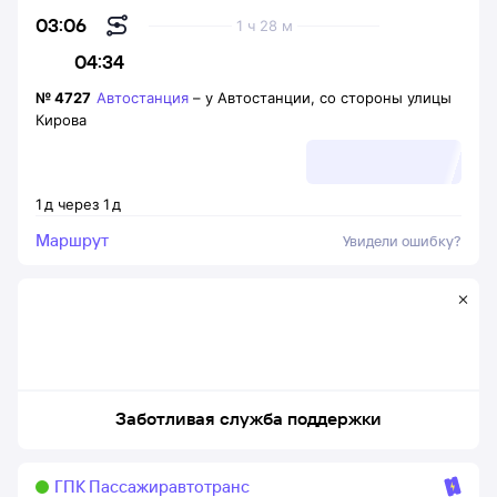
03:06
1 ч 28 м
04:34
№
4727
Автостанция
–
у Автостанции, со стороны улицы
Кирова
1
д
через
1
д
Маршрут
Увидели ошибку?
Заботливая служба поддержки
ГПК Пассажиравтотранс