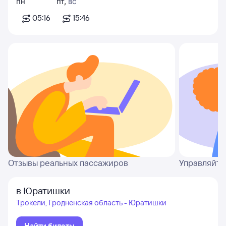
пн
пт
,
вс
05:16
15:46
Отзывы реальных пассажиров
Управляйте
в Юратишки
Трокели, Гродненская область - Юратишки
Найти билеты