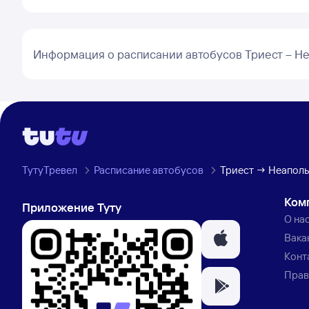
Информация о расписании автобусов Триест – Н
ТутуТревел
Расписание автобусов
Триест → Неаполь
Ком
Приложение Туту
О на
Вака
Конт
Прав