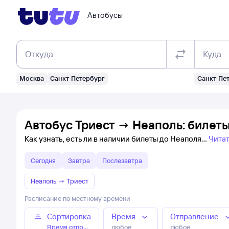
Автобусы
Откуда
Куда
Москва
Санкт-Петербург
Санкт-Пе
Автобус Триест → Неаполь: билет
Как узнать, есть ли в наличии билеты до Неаполя
Чита
Сегодня
Завтра
Послезавтра
Неаполь
→
Триест
Расписание по местному времени
Сортировка
Время
Отправление
Время отправления
любое
любое