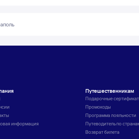
еаполь
пания
Путешественникам
с
Подарочные сертифика
нсии
Промокоды
акты
Программа лояльности
овая информация
Путеводитель по страна
Возврат билета