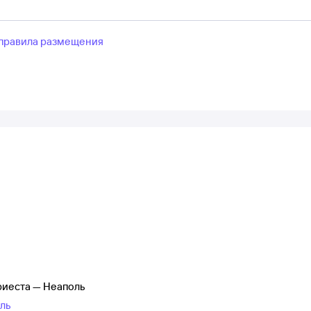
правила размещения
риеста — Неаполь
оль