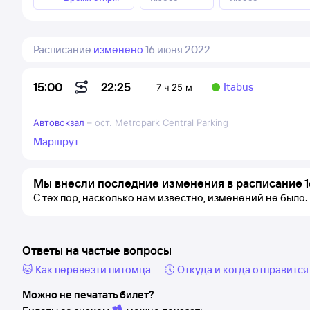
Расписание
изменено
16 июня 2022
22:25
15:00
Itabus
7 ч 25 м
Автовокзал
–
ост. Metropark Central Parking
Маршрут
Мы внесли последние изменения в расписание 1
С тех пор, насколько нам известно, изменений не было.
Ответы на частые вопросы
🐱 Как перевезти питомца
🕔 Откуда и когда отправится
Можно не печатать билет?