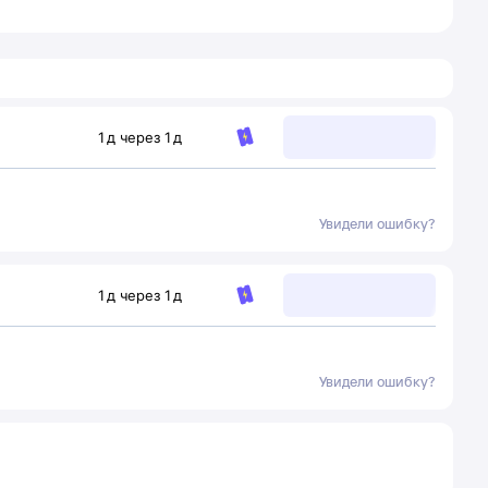
1
д
через
1
д
Увидели ошибку?
1
д
через
1
д
Увидели ошибку?