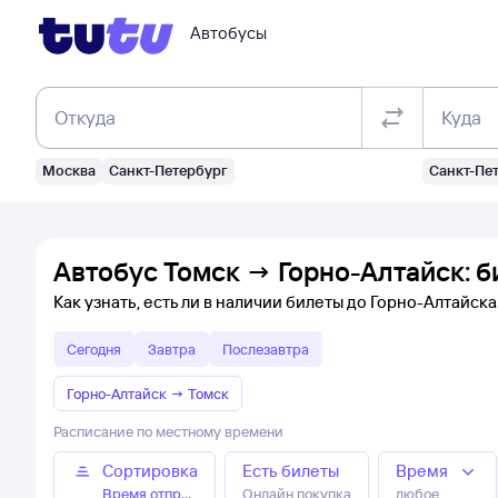
Автобусы
Откуда
Куда
Москва
Санкт-Петербург
Санкт-Пе
Автобус Томск → Горно-Алтайск: б
Как узнать, есть ли в наличии билеты до Горно-Алтайска
Сегодня
Завтра
Послезавтра
Горно-Алтайск
→
Томск
Расписание по местному времени
Сортировка
Есть билеты
Время
Время отправления
Онлайн покупка
любое