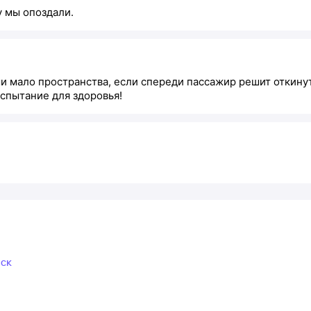
у мы опоздали.
 мало пространства, если спереди пассажир решит откинуть
испытание для здоровья!
йск