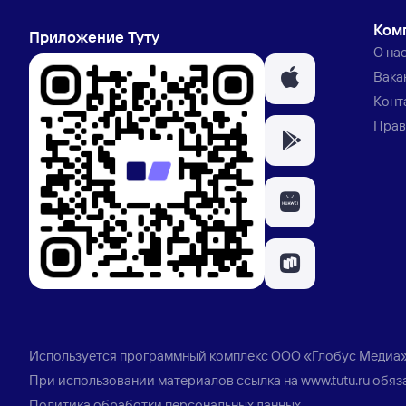
Ком
Приложение Туту
О на
Вака
Конт
Прав
Используется программный комплекс
ООО «Глобус Медиа
При использовании материалов ссылка на
www.tutu.ru
обяз
Политика обработки персональных данных