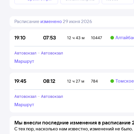
Расписание
изменено
29 июня 2026
07:53
19:10
Алтайба
12 ч 43 м
10447
Автовокзал
–
Автовокзал
Маршрут
08:12
19:45
Томское
12 ч 27 м
784
Автовокзал
–
Автовокзал
Маршрут
Мы внесли последние изменения в расписание 
С тех пор, насколько нам известно, изменений не было.