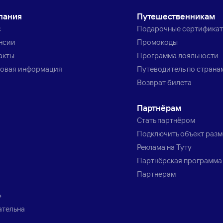
пания
Путешественникам
с
Подарочные сертифика
нсии
Промокоды
акты
Программа лояльности
овая информация
Путеводитель по страна
Возврат билета
Партнёрам
Стать партнёром
Подключить объект раз
Реклама на Туту
Партнёрская программа
Партнерам
»
ательна