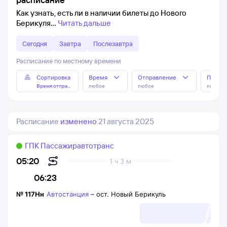
Как узнать, есть ли в наличии билеты до Нового
Берикуля
Читать дальше
Сегодня
Завтра
Послезавтра
Расписание по местному времени
Сортировка
Время
Отправление
Прибы
Время отправления
любое
любое
любое
Расписание
изменено
21 августа 2025
ГПК Пассажиравтотранс
05:20
1 ч 3 м
06:23
№
117Нн
Автостанция
–
ост. Новый Берикуль