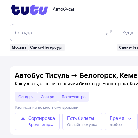
Автобусы
Откуда
Куда
Москва
Санкт-Петербург
Санкт-Пе
Автобус Тисуль → Белогорск, Кеме
Как узнать, есть ли в наличии билеты до Белогорска, Ке
Сегодня
Завтра
Послезавтра
Расписание по местному времени
Сортировка
Есть билеты
Время
Время отправления
Онлайн покупка
любое