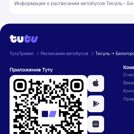
Информация о расписании автобусов Тисуль – Бе
ТутуТревел
Расписание автобусов
Тисуль → Белогорс
Ком
Приложение Туту
О на
Вака
Конт
Прав