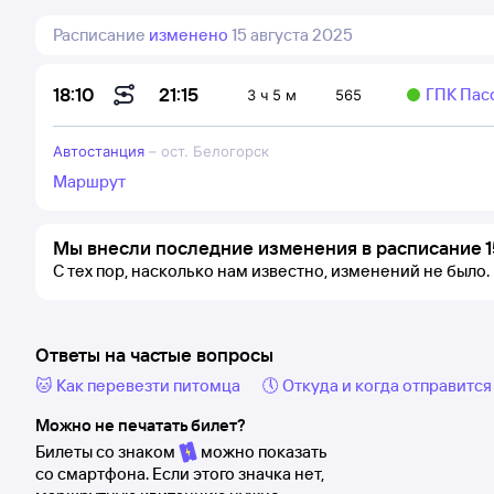
Расписание
изменено
15 августа 2025
21:15
18:10
ГПК Пас
3 ч 5 м
565
Автостанция
–
ост. Белогорск
Маршрут
Мы внесли последние изменения в расписание 15
С тех пор, насколько нам известно, изменений не было.
Ответы на частые вопросы
🐱 Как перевезти питомца
🕔 Откуда и когда отправится
Можно не печатать билет?
Билеты со знаком
можно показать
со смартфона. Если этого значка нет,