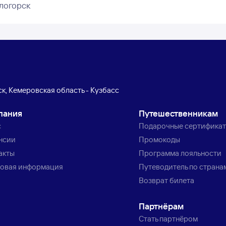
логорск
к, Кемеровская область - Кузбасс
пания
Путешественникам
с
Подарочные сертифика
нсии
Промокоды
акты
Программа лояльности
овая информация
Путеводитель по страна
Возврат билета
Партнёрам
Стать партнёром