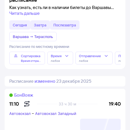
Как узнать, есть ли в наличии билеты до Варшавы
Читать дальше
Сегодня
Завтра
Послезавтра
Варшава
→
Тирасполь
Расписание по местному времени
Сортировка
Время
Отправление
Прибы
Время отправления
любое
любое
любое
Расписание
изменено
23 декабря 2025
БонВояж
19:40
11:10
33 ч 30 м
Автовокзал
–
Автовокзал Западный