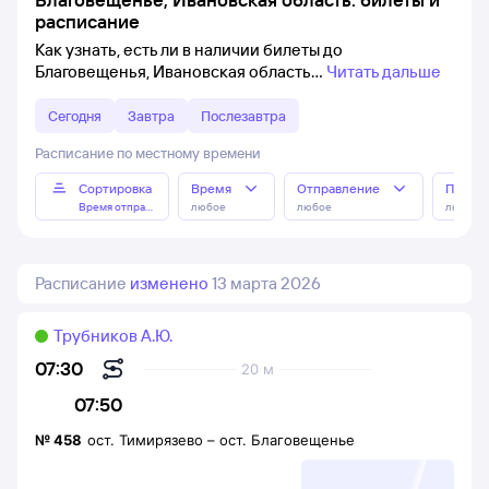
расписание
Как узнать, есть ли в наличии билеты до
Благовещенья, Ивановская область
Читать дальше
Сегодня
Завтра
Послезавтра
Расписание по местному времени
Сортировка
Время
Отправление
Прибы
Время отправления
любое
любое
любое
Расписание
изменено
13 марта 2026
Трубников А.Ю.
07:30
20 м
07:50
№
458
ост. Тимирязево
–
ост. Благовещенье