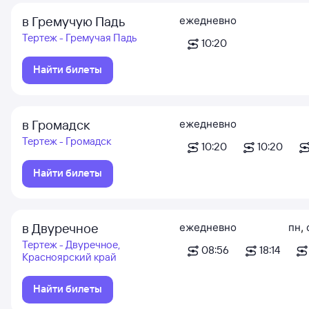
в Гремучую Падь
ежедневно
Тертеж - Гремучая Падь
10:20
Найти билеты
в Громадск
ежедневно
Тертеж - Громадск
10:20
10:20
Найти билеты
в Двуречное
ежедневно
пн
,
Тертеж - Двуречное,
08:56
18:14
Красноярский край
Найти билеты