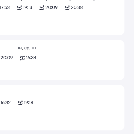
17:53
19:13
20:09
20:38
пн
,
ср
,
пт
20:09
16:34
16:42
19:18