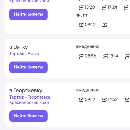
Красноярский край
13:28
17:24
Найти билеты
пн
,
пт
09:10
в Вятку
ежедневно
Тертеж - Вятка
08:56
18:14
Найти билеты
в Георгиевку
ежедневно
Тертеж - Георгиевка,
09:12
14:52
Красноярский край
Найти билеты