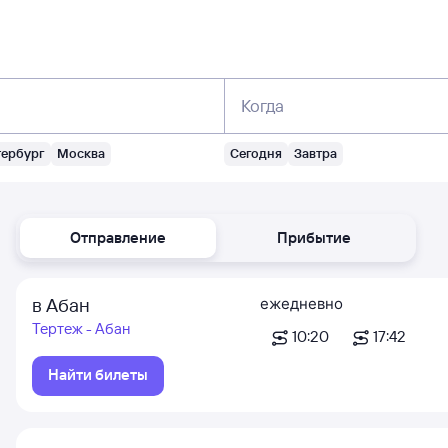
Когда
тербург
Москва
Сегодня
Завтра
Отправление
Прибытие
в Абан
ежедневно
Тертеж - Абан
10:20
17:42
Найти билеты