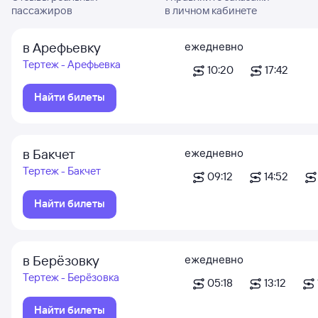
пассажиров
в личном кабинете
в Арефьевку
ежедневно
Тертеж - Арефьевка
10:20
17:42
Найти билеты
в Бакчет
ежедневно
Тертеж - Бакчет
09:12
14:52
Найти билеты
в Берёзовку
ежедневно
Тертеж - Берёзовка
05:18
13:12
Найти билеты