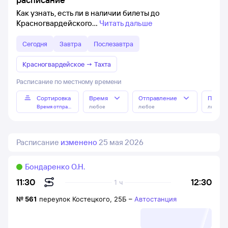
Как узнать, есть ли в наличии билеты до
Красногвардейского
Читать дальше
Сегодня
Завтра
Послезавтра
Красногвардейское
→
Тахта
Расписание по местному времени
Сортировка
Время
Отправление
Прибы
Время отправления
любое
любое
любое
Расписание
изменено
25 мая 2026
Бондаренко О.Н.
12:30
11:30
1 ч
№
561
переулок Костецкого, 25Б
–
Автостанция