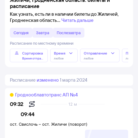
расписание
Как узнать, есть ли в наличии билеты до Жиличей,
Гродненская область
Читать дальше
Сегодня
Завтра
Послезавтра
Расписание по местному времени
Сортировка
Время
Отправление
Прибы
Время отправления
любое
любое
любое
Расписание
изменено
1 марта 2024
Гроднооблавтотранс АП №4
09:32
12 м
09:44
ост. Свислочь
–
ост. Жиличи (поворот)