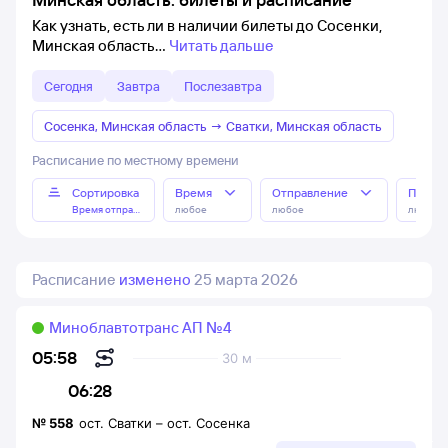
Как узнать, есть ли в наличии билеты до Сосенки,
Минская область
Читать дальше
Сегодня
Завтра
Послезавтра
Сосенка, Минская область
→
Сватки, Минская область
Расписание по местному времени
Сортировка
Время
Отправление
Прибы
Время отправления
любое
любое
любое
Расписание
изменено
25 марта 2026
Миноблавтотранс АП №4
05:58
30 м
06:28
№
558
ост. Сватки
–
ост. Сосенка