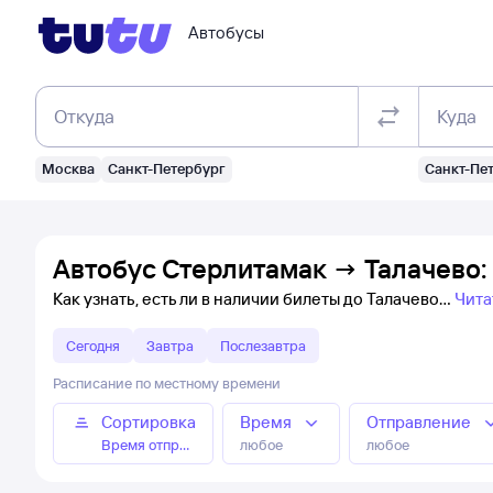
Автобусы
Откуда
Куда
Москва
Санкт-Петербург
Санкт-Пе
Автобус Стерлитамак → Талачево:
Как узнать, есть ли в наличии билеты до Талачево
Чита
Сегодня
Завтра
Послезавтра
Расписание по местному времени
Сортировка
Время
Отправление
Время отправления
любое
любое