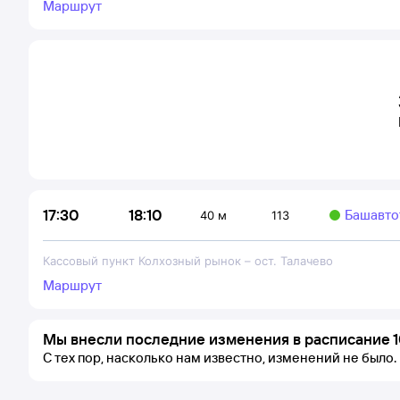
Маршрут
18:10
17:30
Башавто
40 м
113
Кассовый пункт Колхозный рынок
–
ост. Талачево
Маршрут
Мы внесли последние изменения в расписание 1
С тех пор, насколько нам известно, изменений не было.