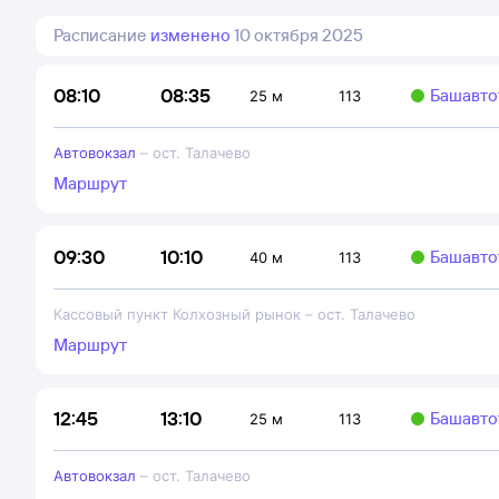
Расписание
изменено
10 октября 2025
08:35
08:10
Башавто
25 м
113
Автовокзал
–
ост. Талачево
Маршрут
10:10
09:30
Башавто
40 м
113
Кассовый пункт Колхозный рынок
–
ост. Талачево
Маршрут
13:10
12:45
Башавто
25 м
113
Автовокзал
–
ост. Талачево