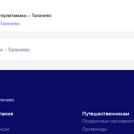
терлитамака — Талачево
 Талачево
к – Талачево
лачево
пания
Путешественникам
с
Подарочные сертифика
нсии
Промокоды