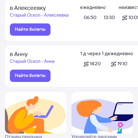
в Алексеевку
ежедневно
неизвес
Старый Оскол - Алексеевка
06:50
13:30
10:0
Найти билеты
в Анну
1
д
через
1
д
ежедневно
Старый Оскол - Анна
14:20
19:10
Найти билеты
Отзывы реальных
Управляйте заказами