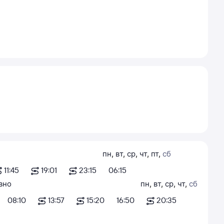
пн
,
вт
,
ср
,
чт
,
пт
,
сб
11:45
19:01
23:15
06:15
вно
пн
,
вт
,
ср
,
чт
,
сб
08:10
13:57
15:20
16:50
20:35