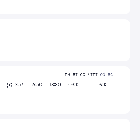
пн
,
вт
,
ср
,
чт
пт
,
сб
,
вс
13:57
16:50
18:30
09:15
09:15