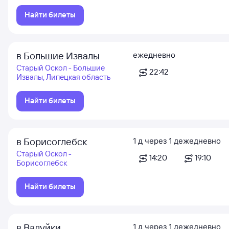
Найти билеты
в Большие Извалы
ежедневно
Старый Оскол - Большие
22:42
Извалы, Липецкая область
Найти билеты
в Борисоглебск
1
д
через
1
д
ежедневно
Старый Оскол -
14:20
19:10
Борисоглебск
Найти билеты
в Валуйки
1
д
через
1
д
ежедневно