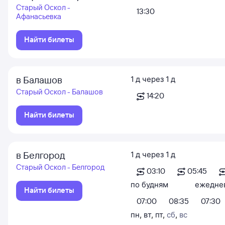
Старый Оскол -
13:30
Афанасьевка
Найти билеты
в Балашов
1
д
через
1
д
Старый Оскол - Балашов
14:20
Найти билеты
в Белгород
1
д
через
1
д
Старый Оскол - Белгород
03:10
05:45
по будням
ежедне
Найти билеты
07:00
08:35
07:30
пн
,
вт
,
пт
,
сб
,
вс