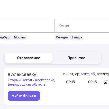
Когда
тербург
Москва
Сегодня
Завтра
Отправление
Прибытие
в Алексеевку
пн
,
вт
,
ср
,
чт
пт
,
сб
,
вс
еже
Старый Оскол - Алексеевка,
09:15
09:15
Белгородская область
Найти билеты