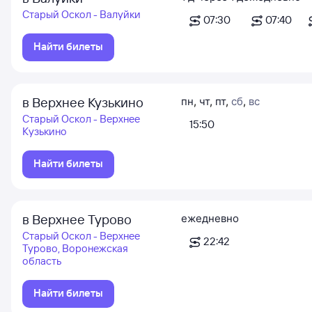
Старый Оскол - Валуйки
07:30
07:40
Найти билеты
в Верхнее Кузькино
пн
,
чт
,
пт
,
сб
,
вс
Старый Оскол - Верхнее
15:50
Кузькино
Найти билеты
в Верхнее Турово
ежедневно
Старый Оскол - Верхнее
22:42
Турово, Воронежская
область
Найти билеты