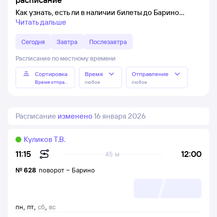
Как узнать, есть ли в наличии билеты до Барино
Читать дальше
Сегодня
Завтра
Послезавтра
Расписание по местному времени
Сортировка
Время
Отправление
Время отправления
любое
любое
Расписание
изменено
16 января 2026
Куликов Т.В.
12:00
11:15
45 м
№
628
поворот
–
Барино
пн
,
пт
,
сб
,
вс