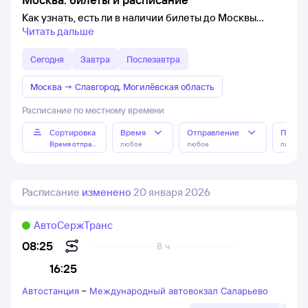
Как узнать, есть ли в наличии билеты до Москвы
Читать дальше
Сегодня
Завтра
Послезавтра
Москва
→
Славгород, Могилёвская область
Расписание по местному времени
Сортировка
Время
Отправление
Прибы
Время отправления
любое
любое
любое
Расписание
изменено
20 января 2026
АвтоСержТранс
08:25
8 ч
16:25
Автостанция
–
Международный автовокзал Саларьево