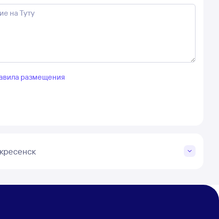
авила размещения
скресенск