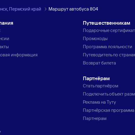
нск, Пермский край
Маршрут автобуса 804
пания
Путешественникам
с
Подарочные сертифика
нсии
Промокоды
акты
Программа лояльности
овая информация
Путеводитель по страна
Возврат билета
Партнёрам
Стать партнёром
Подключить объект раз
Реклама на Туту
Партнёрская программа
Партнерам
»