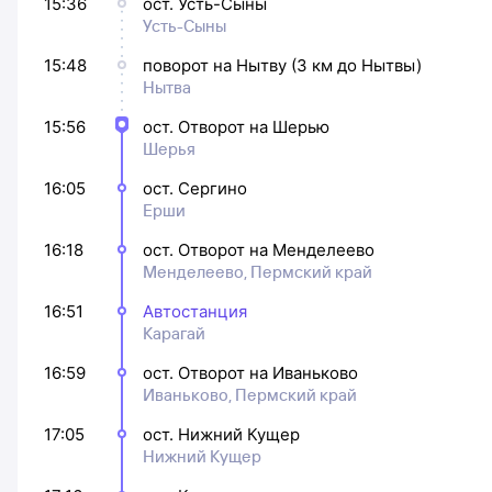
15:36
ост. Усть-Сыны
Усть-Сыны
15:48
поворот на Нытву (3 км до Нытвы)
Нытва
15:56
ост. Отворот на Шерью
Шерья
16:05
ост. Сергино
Ерши
16:18
ост. Отворот на Менделеево
Менделеево, Пермский край
16:51
Автостанция
Карагай
16:59
ост. Отворот на Иваньково
Иваньково, Пермский край
17:05
ост. Нижний Кущер
Нижний Кущер