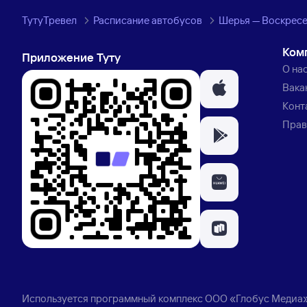
ТутуТревел
Расписание автобусов
Шерья — Воскресе
Ком
Приложение Туту
О на
Вака
Конт
Прав
Используется программный комплекс
ООО «Глобус Медиа