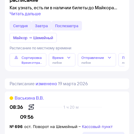
Как узнать, есть ли в наличии билеты до Майкора
Читать дальше
Сегодня
Завтра
Послезавтра
Майкор
→
Шемейный
Расписание по местному времени
Сортировка
Время
Отправление
Прибы
Время отправления
любое
любое
любое
Расписание
изменено
19 марта 2026
Васькина В.В.
08:36
1 ч 20 м
09:56
№
696
ост. Поворот на Шемейный
–
Кассовый пункт