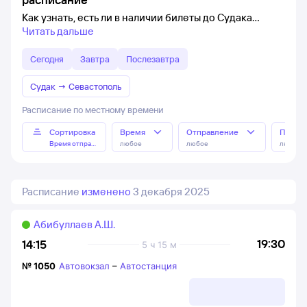
Как узнать, есть ли в наличии билеты до Судака
Читать дальше
Сегодня
Завтра
Послезавтра
Судак
→
Севастополь
Расписание по местному времени
Сортировка
Время
Отправление
Прибы
Время отправления
любое
любое
любое
Расписание
изменено
3 декабря 2025
Абибуллаев А.Ш.
19:30
14:15
5 ч 15 м
№
1050
Автовокзал
–
Автостанция