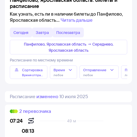
расписание
Как узнать, есть ли в наличии билеты до Панфилово,
Ярославская область
Читать дальше
Сегодня
Завтра
Послезавтра
Панфилово, Ярославская область
→
Середнево,
Ярославская область
Расписание по местному времени
Сортировка
Время
Отправление
Прибы
Время отправления
любое
любое
любое
Расписание
изменено
10 июля 2025
2 перевозчика
07:24
49 м
08:13