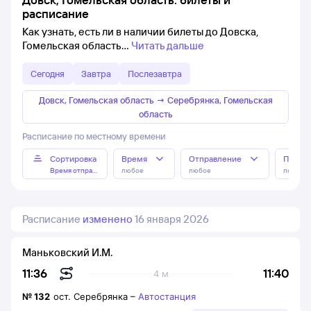
расписание
Как узнать, есть ли в наличии билеты до Довска,
Гомельская область
Читать дальше
Сегодня
Завтра
Послезавтра
Довск, Гомельская область
→
Серебрянка, Гомельская
область
Расписание по местному времени
Сортировка
Время
Отправление
Прибы
Время отправления
любое
любое
любое
Расписание
изменено
16 января 2026
Маньковский И.М.
11:40
11:36
4 м
№
132
ост. Серебрянка
–
Автостанция