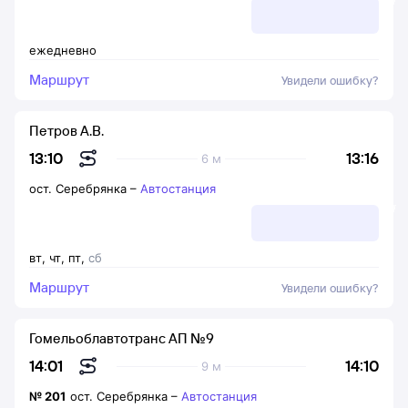
ежедневно
Маршрут
Увидели ошибку?
Петров А.В.
13:16
13:10
6 м
ост. Серебрянка
–
Автостанция
вт
,
чт
,
пт
,
сб
Маршрут
Увидели ошибку?
Гомельоблавтотранс АП №9
14:10
14:01
9 м
№
201
ост. Серебрянка
–
Автостанция