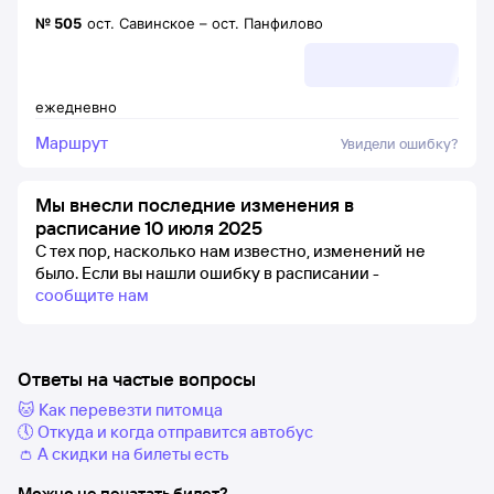
№
505
ост. Савинское
–
ост. Панфилово
ежедневно
Маршрут
Увидели ошибку?
Мы внесли последние изменения в
расписание 10 июля 2025
С тех пор, насколько нам известно, изменений не
было.
Если вы нашли ошибку в расписании -
сообщите нам
Ответы на частые вопросы
🐱 Как перевезти питомца
🕔 Откуда и когда отправится автобус
👛 А скидки на билеты есть
Можно не печатать билет?