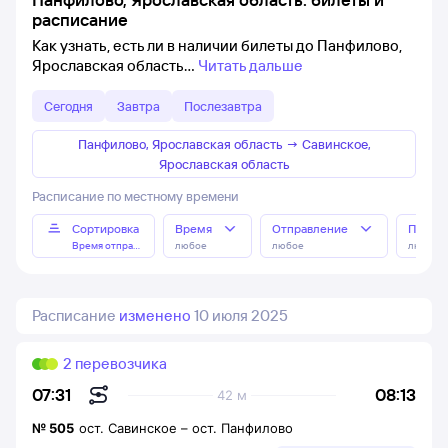
расписание
Как узнать, есть ли в наличии билеты до Панфилово,
Ярославская область
Читать дальше
Сегодня
Завтра
Послезавтра
Панфилово, Ярославская область
→
Савинское,
Ярославская область
Расписание по местному времени
Сортировка
Время
Отправление
Прибы
Время отправления
любое
любое
любое
Расписание
изменено
10 июля 2025
2 перевозчика
08:13
07:31
42 м
№
505
ост. Савинское
–
ост. Панфилово