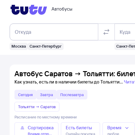
Автобусы
Откуда
Куда
Москва
Санкт-Петербург
Санкт-Пе
Автобус Саратов → Тольятти: биле
Как узнать, есть ли в наличии билеты до Тольятти
Чита
Сегодня
Завтра
Послезавтра
Тольятти
→
Саратов
Расписание по местному времени
Сортировка
Есть билеты
Время
Время отправления
Онлайн покупка
любое