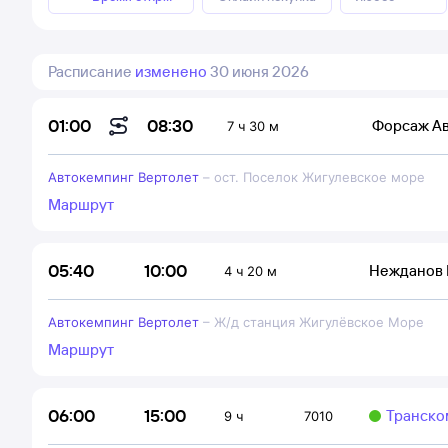
Расписание
изменено
30 июня 2026
08:30
01:00
Форсаж А
7 ч 30 м
Автокемпинг Вертолет
–
ост. Поселок Жигулевское море
Маршрут
10:00
05:40
Нежданов И
4 ч 20 м
Автокемпинг Вертолет
–
Ж/д станция Жигулёвское Море
Маршрут
15:00
06:00
Транско
9 ч
7010