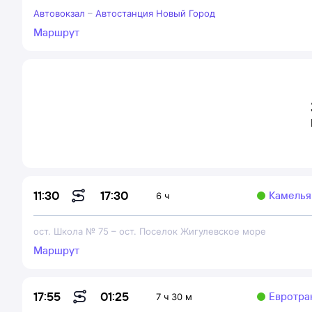
Автовокзал
–
Автостанция Новый Город
Маршрут
17:30
11:30
Камельян
6 ч
ост. Школа № 75
–
ост. Поселок Жигулевское море
Маршрут
01:25
17:55
Евротра
7 ч 30 м