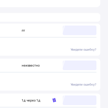
пт
Увидели ошибку?
неизвестно
Увидели ошибку?
1
д
через
1
д