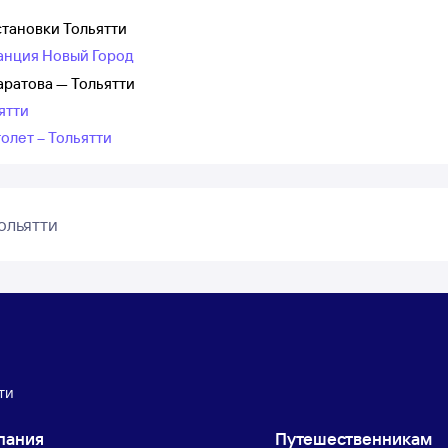
становки Тольятти
танция Новый Город
аратова — Тольятти
ятти
олет – Тольятти
ольятти
ти
пания
Путешественникам