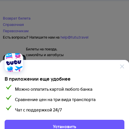
Возврат билета
Справочная
Перевозчикам
Есть вопросы? Напишите нам на
help@tutu.travel
Билеты на поезда,
самолёты и автобусы
В приложении еще удобнее
Можно оплатить картой любого банка
Сравнение цен на три вида транспорта
Чат с поддержкой 24/7
Мы используем cookies для более удобной работы
с сайтом.
Подробнее
Установить