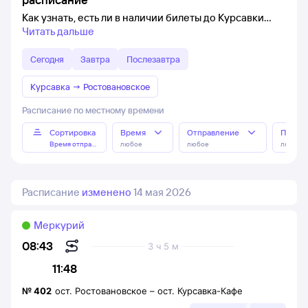
Как узнать, есть ли в наличии билеты до Курсавки
Читать дальше
Сегодня
Завтра
Послезавтра
Курсавка
→
Ростовановское
Расписание по местному времени
Сортировка
Время
Отправление
Прибы
Время отправления
любое
любое
любое
Расписание
изменено
14 мая 2026
Меркурий
08:43
3 ч 5 м
11:48
№
402
ост. Ростовановское
–
ост. Курсавка-Кафе