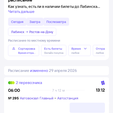
Как узнать, есть ли в наличии билеты до Лабинска
Читать дальше
Сегодня
Завтра
Послезавтра
Лабинск
→
Ростов-на-Дону
Расписание по местному времени
Сортировка
Есть билеты
Время
Отправлен
Время отправления
Онлайн покупка
любое
любое
Расписание
изменено
29 апреля 2026
2 перевозчика
13:12
06:00
7 ч 12 м
№
295
Автовокзал Главный
–
Автостанция