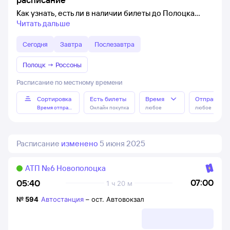
Как узнать, есть ли в наличии билеты до Полоцка
Читать дальше
Сегодня
Завтра
Послезавтра
Полоцк
→
Россоны
Расписание по местному времени
Сортировка
Есть билеты
Время
Отправлен
Время отправления
Онлайн покупка
любое
любое
Расписание
изменено
5 июня 2025
АТП №6 Новополоцка
07:00
05:40
1 ч 20 м
№
594
Автостанция
–
ост. Автовокзал