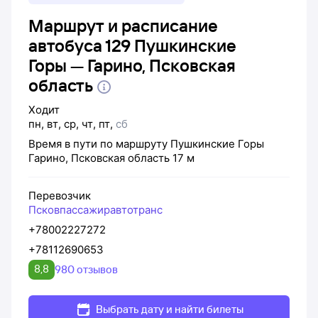
Маршрут и расписание
автобуса 129 Пушкинские
Горы — Гарино, Псковская
область
Ходит
пн
,
вт
,
ср
,
чт
,
пт
,
сб
Время в пути по маршруту
Пушкинские Горы
Гарино, Псковская область
17 м
Перевозчик
Псковпассажиравтотранс
+78002227272
+78112690653
8,8
980 отзывов
Выбрать дату и найти билеты