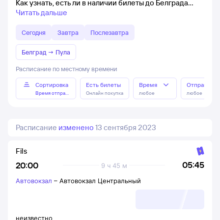
Как узнать, есть ли в наличии билеты до Белграда
Читать дальше
Сегодня
Завтра
Послезавтра
Белград
→
Пула
Расписание по местному времени
Сортировка
Есть билеты
Время
Отправлен
Время отправления
Онлайн покупка
любое
любое
Расписание
изменено
13 сентября 2023
Fils
05:45
20:00
9 ч 45 м
Автовокзал
–
Автовокзал Центральный
неизвестно