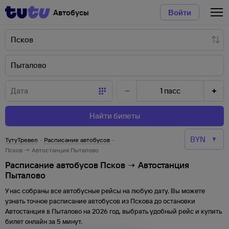
Автобусы
Войти
1
пасс
Найти билеты
ТутуТревел
·
Расписание автобусов
·
Псков → Автостанция Пыталово
Расписание автобусов Псков → Автостанция
Пыталово
У нас собраны все автобусные рейсы на любую дату. Вы можете
узнать точное расписание автобусов из
Пскова
до
остановки
Автостанция
в
Пыталово
на
2026
год, выбрать удобный рейс и купить
билет онлайн за 5 минут.