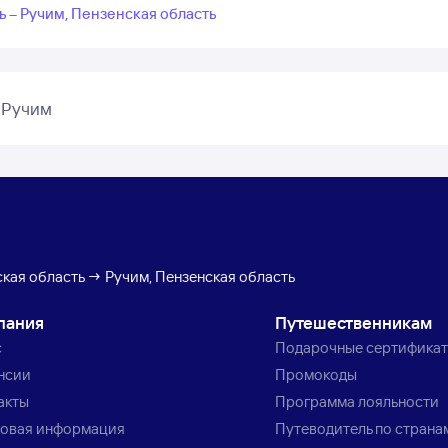
ь – Ручим, Пензенская область
 Ручим
кая область → Ручим, Пензенская область
пания
Путешественникам
с
Подарочные сертифика
нсии
Промокоды
акты
Программа лояльности
овая информация
Путеводитель по страна