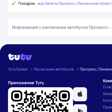
Поездом:
ж/д билеты Прогресс, Пензенская област
Информация о расписании автобусов Прогресс –
ТутуТревел
Расписание автобусов
Прогресс, Пензенс
Ком
Приложение Туту
О на
Вака
Конт
Прав