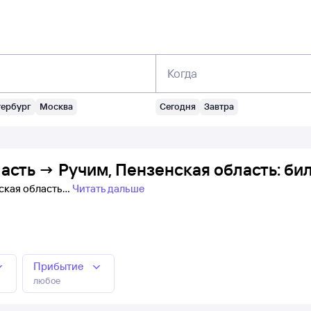
Когда
тербург
Москва
Сегодня
Завтра
асть → Ручим, Пензенская область: би
нская область
Читать дальше
Прибытие
любое