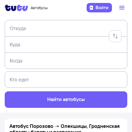
Войти
Автобусы
Откуда
Куда
Когда
Кто едет
Найти автобусы
Автобус Порозово → Олекшицы, Гродненская
область: билеты и расписание