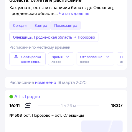
Как узнать, есть ли в наличии билеты до Олекшиц,
Гродненская область
Читать дальше
Сегодня
Завтра
Послезавтра
Олекшицы, Гродненская область
→
Порозово
Расписание по местному времени
Сортировка
Время
Отправление
Прибы
Время отправления
любое
любое
любое
Расписание
изменено
18 марта 2025
АП г. Гродно
18:07
16:41
1 ч 26 м
№
508
ост. Порозово
–
ост. Олекшицы