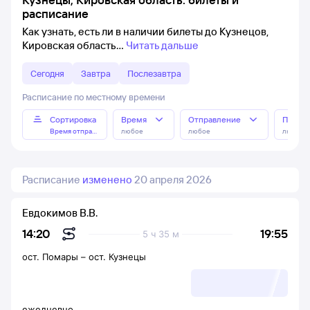
расписание
Как узнать, есть ли в наличии билеты до Кузнецов,
Кировская область
Читать дальше
Сегодня
Завтра
Послезавтра
Расписание по местному времени
Сортировка
Время
Отправление
Прибы
Время отправления
любое
любое
любое
Расписание
изменено
20 апреля 2026
Евдокимов В.В.
19:55
14:20
5 ч 35 м
ост. Помары
–
ост. Кузнецы
ежедневно