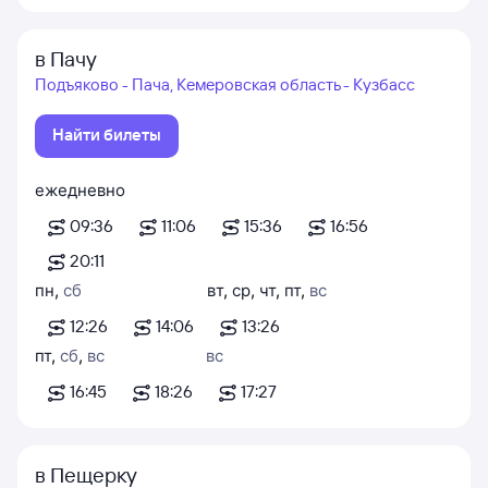
в Пачу
Подъяково - Пача, Кемеровская область - Кузбасс
Найти билеты
ежедневно
09:36
11:06
15:36
16:56
20:11
пн
,
сб
вт
,
ср
,
чт
,
пт
,
вс
12:26
14:06
13:26
пт
,
сб
,
вс
вс
16:45
18:26
17:27
в Пещерку