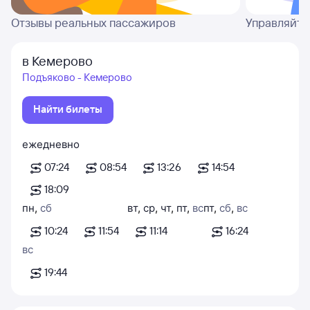
Отзывы реальных пассажиров
Управляйте
в Кемерово
Подъяково - Кемерово
Найти билеты
ежедневно
07:24
08:54
13:26
14:54
18:09
пн
,
сб
вт
,
ср
,
чт
,
пт
,
вс
пт
,
сб
,
вс
10:24
11:54
11:14
16:24
вс
19:44