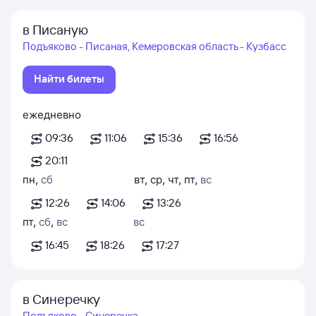
в Писаную
Подъяково - Писаная, Кемеровская область - Кузбасс
Найти билеты
ежедневно
09:36
11:06
15:36
16:56
20:11
пн
,
сб
вт
,
ср
,
чт
,
пт
,
вс
12:26
14:06
13:26
пт
,
сб
,
вс
вс
16:45
18:26
17:27
в Синеречку
Подъяково - Синеречка