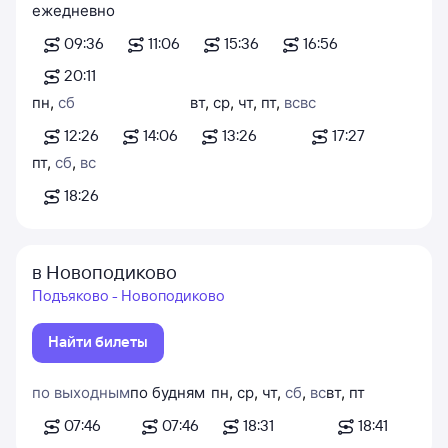
ежедневно
09:36
11:06
15:36
16:56
20:11
пн
,
сб
вт
,
ср
,
чт
,
пт
,
вс
вс
12:26
14:06
13:26
17:27
пт
,
сб
,
вс
18:26
в Новоподиково
Подъяково - Новоподиково
Найти билеты
по выходным
по будням
пн
,
ср
,
чт
,
сб
,
вс
вт
,
пт
07:46
07:46
18:31
18:41