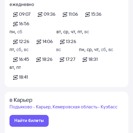
ежедневно
09:07
09:36
11:06
15:36
16:56
пн
,
сб
вт
,
ср
,
чт
,
пт
,
вс
12:26
14:06
13:26
пт
,
сб
,
вс
вс
пн
,
ср
,
чт
,
сб
,
вс
16:45
18:26
17:27
18:31
вт
,
пт
18:41
в Карьер
Подъяково - Карьер, Кемеровская область - Кузбасс
Найти билеты