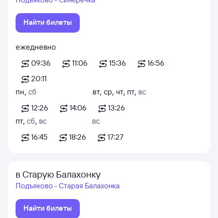
Найти билеты
ежедневно
09:36
11:06
15:36
16:56
20:11
пн
,
сб
вт
,
ср
,
чт
,
пт
,
вс
12:26
14:06
13:26
пт
,
сб
,
вс
вс
16:45
18:26
17:27
в Старую Балахонку
Подъяково - Старая Балахонка
Найти билеты