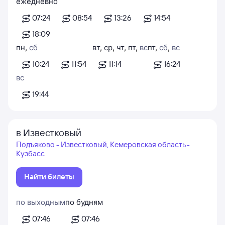
ежедневно
07:24
08:54
13:26
14:54
18:09
пн
,
сб
вт
,
ср
,
чт
,
пт
,
вс
пт
,
сб
,
вс
10:24
11:54
11:14
16:24
вс
19:44
в Известковый
Подъяково - Известковый, Кемеровская область -
Кузбасс
Найти билеты
по выходным
по будням
07:46
07:46