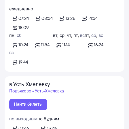
ежедневно
07:24
08:54
13:26
14:54
18:09
пн
,
сб
вт
,
ср
,
чт
,
пт
,
вс
пт
,
сб
,
вс
10:24
11:54
11:14
16:24
вс
19:44
в Усть-Хмелевку
Подъяково - Усть-Хмелевка
Найти билеты
по выходным
по будням
07:46
07:46