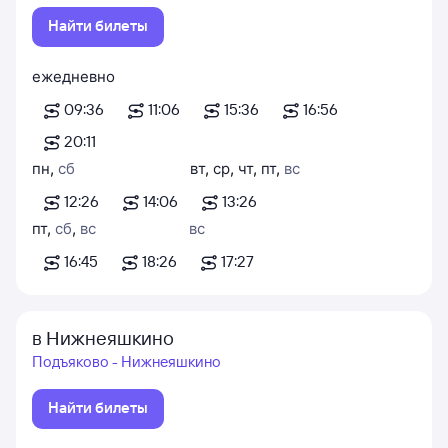
Найти билеты
ежедневно
09:36
11:06
15:36
16:56
20:11
пн
,
сб
вт
,
ср
,
чт
,
пт
,
вс
12:26
14:06
13:26
пт
,
сб
,
вс
вс
16:45
18:26
17:27
в Нижнеяшкино
Подъяково - Нижнеяшкино
Найти билеты