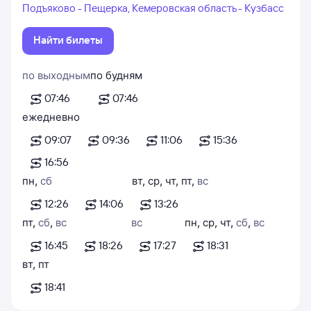
Подъяково - Пещерка, Кемеровская область - Кузбасс
Найти билеты
по выходным
по будням
07:46
07:46
ежедневно
09:07
09:36
11:06
15:36
16:56
пн
,
сб
вт
,
ср
,
чт
,
пт
,
вс
12:26
14:06
13:26
пт
,
сб
,
вс
вс
пн
,
ср
,
чт
,
сб
,
вс
16:45
18:26
17:27
18:31
вт
,
пт
18:41