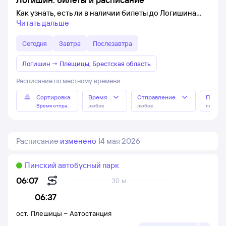
Как узнать, есть ли в наличии билеты до Логишина
Читать дальше
Сегодня
Завтра
Послезавтра
Логишин
→
Плещицы, Брестская область
Расписание по местному времени
Сортировка
Время
Отправление
Прибы
Время отправления
любое
любое
любое
Расписание
изменено
14 мая 2026
Пинский автобусный парк
06:07
30 м
06:37
ост. Плешицы
–
Автостанция