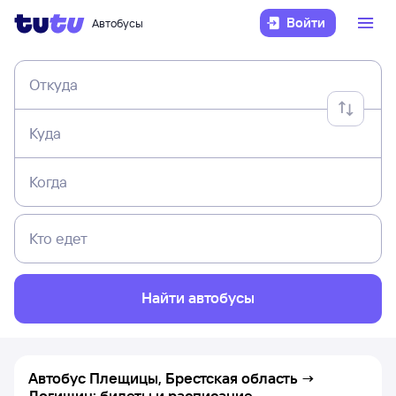
Войти
Автобусы
Откуда
Куда
Когда
Кто едет
Найти автобусы
Автобус Плещицы, Брестская область →
Логишин: билеты и расписание