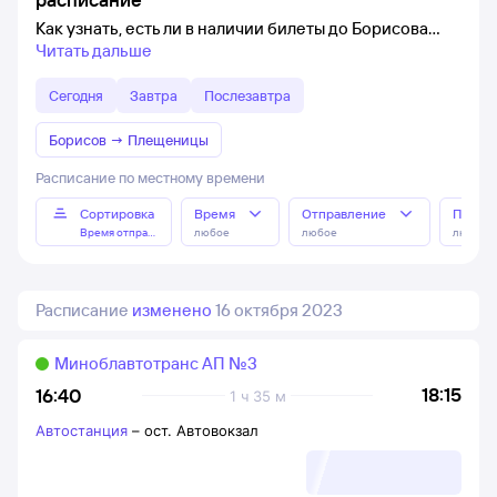
Как узнать, есть ли в наличии билеты до Борисова
Читать дальше
Сегодня
Завтра
Послезавтра
Борисов
→
Плещеницы
Расписание по местному времени
Сортировка
Время
Отправление
Прибы
Время отправления
любое
любое
любое
Расписание
изменено
16 октября 2023
Миноблавтотранс АП №3
18:15
16:40
1 ч 35 м
Автостанция
–
ост. Автовокзал