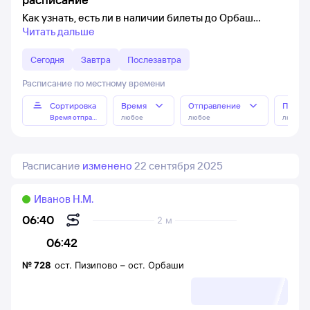
Как узнать, есть ли в наличии билеты до Орбаш
Читать дальше
Сегодня
Завтра
Послезавтра
Расписание по местному времени
Сортировка
Время
Отправление
Прибы
Время отправления
любое
любое
любое
Расписание
изменено
22 сентября 2025
Иванов Н.М.
06:40
2 м
06:42
№
728
ост. Пизипово
–
ост. Орбаши