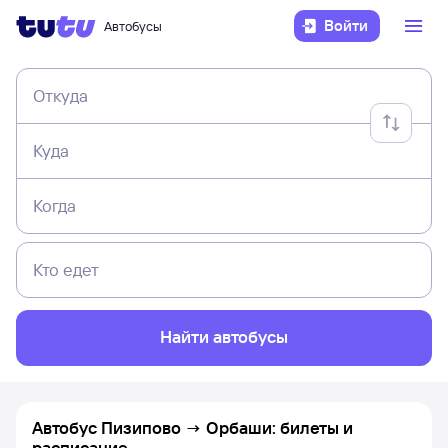
Войти
Автобусы
Откуда
Куда
Когда
Кто едет
Найти автобусы
Автобус Пизипово → Орбаши: билеты и
расписание