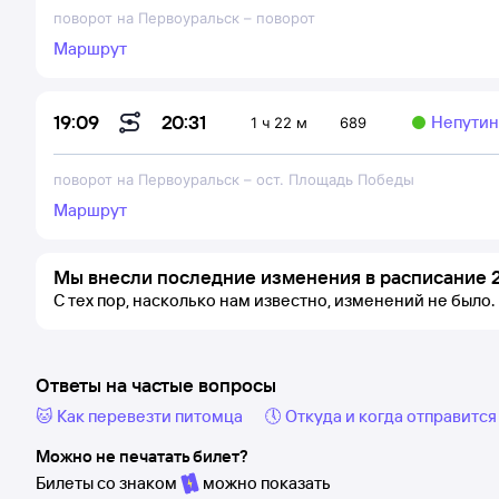
поворот на Первоуральск
–
поворот
Маршрут
20:31
19:09
Непутина
1 ч 22 м
689
поворот на Первоуральск
–
ост. Площадь Победы
Маршрут
Мы внесли последние изменения в расписание 2
С тех пор, насколько нам известно, изменений не было.
Ответы на частые вопросы
🐱 Как перевезти питомца
🕔 Откуда и когда отправится
Можно не печатать билет?
Билеты со знаком
можно показать