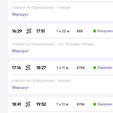
поворот на Первоуральск
–
поворот
Маршрут
17:51
16:29
Непутина
1 ч 22 м
689
поворот на Первоуральск
–
ост. Площадь Победы
Маршрут
18:27
17:16
Завалин 
1 ч 11 м
679А
поворот на Первоуральск
–
поворот
Маршрут
19:52
18:41
Завалин 
1 ч 11 м
679А