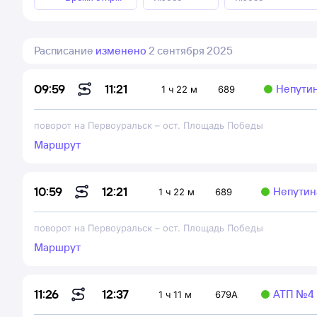
Расписание
изменено
2 сентября 2025
11:21
09:59
Непутин
1 ч 22 м
689
поворот на Первоуральск
–
ост. Площадь Победы
Маршрут
12:21
10:59
Непутина
1 ч 22 м
689
поворот на Первоуральск
–
ост. Площадь Победы
Маршрут
12:37
11:26
АТП №4
1 ч 11 м
679А