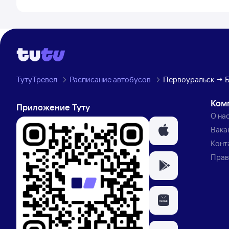
ТутуТревел
Расписание автобусов
Первоуральск → 
Ком
Приложение Туту
О на
Вака
Конт
Прав