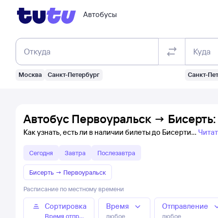
Автобусы
Откуда
Куда
Москва
Санкт-Петербург
Санкт-Пе
Автобус Первоуральск → Бисерть:
Как узнать, есть ли в наличии билеты до Бисерти
Читат
Сегодня
Завтра
Послезавтра
Бисерть
→
Первоуральск
Расписание по местному времени
Сортировка
Время
Отправление
Время отправления
любое
любое