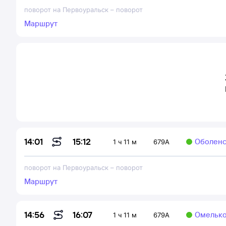
поворот на Первоуральск
–
поворот
Маршрут
15:12
14:01
Оболенск
1 ч 11 м
679А
поворот на Первоуральск
–
поворот
Маршрут
16:07
14:56
Омелько
1 ч 11 м
679А