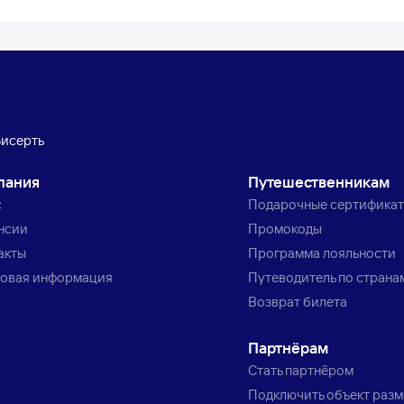
Бисерть
пания
Путешественникам
с
Подарочные сертифика
нсии
Промокоды
акты
Программа лояльности
овая информация
Путеводитель по страна
Возврат билета
Партнёрам
Стать партнёром
Подключить объект раз