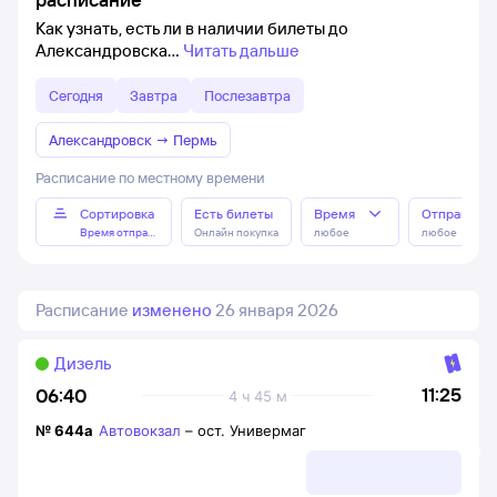
Как узнать, есть ли в наличии билеты до
Александровска
Читать дальше
Сегодня
Завтра
Послезавтра
Александровск
→
Пермь
Расписание по местному времени
Сортировка
Есть билеты
Время
Отправлен
Время отправления
Онлайн покупка
любое
любое
Расписание
изменено
26 января 2026
Дизель
11:25
06:40
4 ч 45 м
№
644а
Автовокзал
–
ост. Универмаг