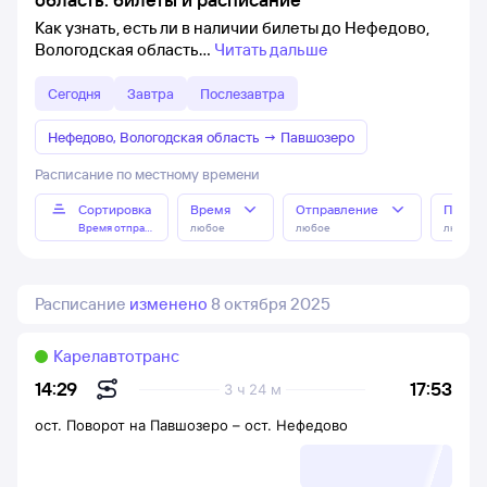
Как узнать, есть ли в наличии билеты до Нефедово,
Вологодская область
Читать дальше
Сегодня
Завтра
Послезавтра
Нефедово, Вологодская область
→
Павшозеро
Расписание по местному времени
Сортировка
Время
Отправление
Прибы
Время отправления
любое
любое
любое
Расписание
изменено
8 октября 2025
Карелавтотранс
17:53
14:29
3 ч 24 м
ост. Поворот на Павшозеро
–
ост. Нефедово