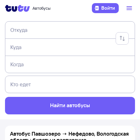
Войти
Автобусы
Откуда
Куда
Когда
Кто едет
Найти автобусы
Автобус Павшозеро → Нефедово, Вологодская
область: билеты и расписание