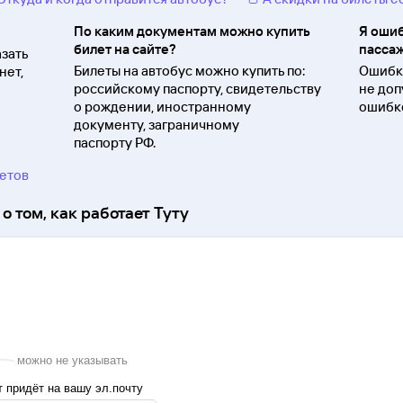
По каким документам можно купить
Я ошиб
билет на сайте?
пассаж
зать
Билеты на автобус можно купить по:
Ошибки
нет,
российскому паспорту, свидетельству
не доп
о
рождении, иностранному
ошибко
документу, заграничному
паспорту
РФ.
ветов
о том, как работает Туту
можно не указывать
 придёт на вашу эл.почту