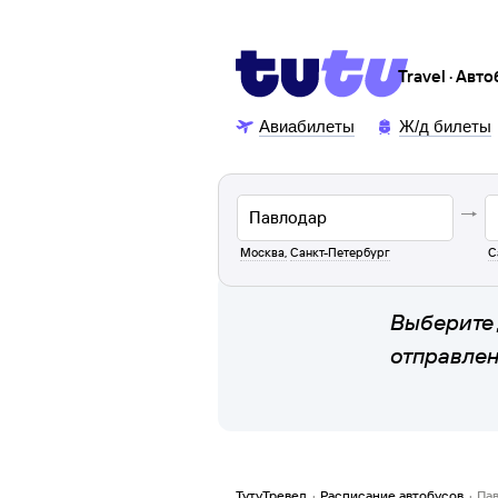
Travel · Авт
Авиабилеты
Ж/д билеты
Москва
,
Санкт-Петербург
С
Выберите 
отправле
ТутуТревел
·
Расписание автобусов
·
Па