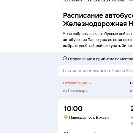
Расписание автобус
Железнодорожная Н
У нас собраны все автобусные рейсы 
автобусов из
Павлодара
до
остановки
выбрать удобный рейс и купить билет 
Отправление и прибытие по местн
Расписание
изменено
7 июля 20
Отправление
↓
П
из
Павлодара
в
10:00
Павлодар
,
ост. Вокзал
Н
Ж