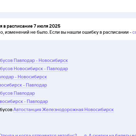
 в расписание 7 июля 2025
но, изменений не было.
Если вы нашли ошибку в расписании -
с
бусов Павлодар - Новосибирск
бусов Новосибирск - Павлодар
влодар - Новосибирск
восибирск - Павлодар
обусов Павлодар
восибирск - Павлодар
обусов
Автостанция Железнодорожная Новосибирск
 Откуда и когда отправится автобус?
👛 А скидки на билеты е