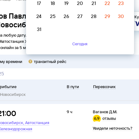
17
18
19
20
21
22
23
ов Павлодар → Автостанция
24
25
26
27
28
29
30
Ку
овосибирск
31
на любую дату. Вы можете узнать точное расписание
Автостанция Железнодорожная
в
Новосибирск
на
2026
год,
Сегодня
онлайн за 5 минут.
ому времени
транзитный рейс
25
рибытие
В пути
Перевозчик
Новосибирск
21:00
9 ч
Ваганов Д.М.
6,9
отзывы
,
овосибирск
Автостанция
Увидели неточность?
елезнодорожная