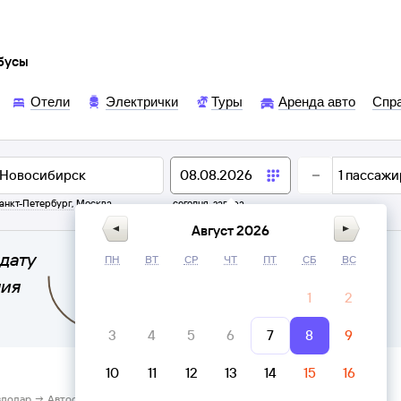
обусы
Отели
Электрички
Туры
Аренда авто
Спр
1
пассажи
анкт-Петербург
,
Москва
сегодня,
завтра
Август 2026
дату
ПН
ВТ
СР
ЧТ
ПТ
СБ
ВС
ния
1
2
3
4
5
6
7
8
9
10
11
12
13
14
15
16
влодар → Автостанция Железнодорожная Новосибирск