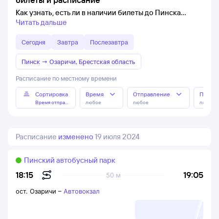
Как узнать, есть ли в наличии билеты до Пинска
Читать дальше
Сегодня
Завтра
Послезавтра
Пинск
→
Озаричи, Брестская область
Расписание по местному времени
Сортировка
Время
Отправление
Прибы
Время отправления
любое
любое
любое
Расписание
изменено
19 июля 2024
Пинский автобусный парк
19:05
18:15
50 м
ост. Озаричи
–
Автовокзал