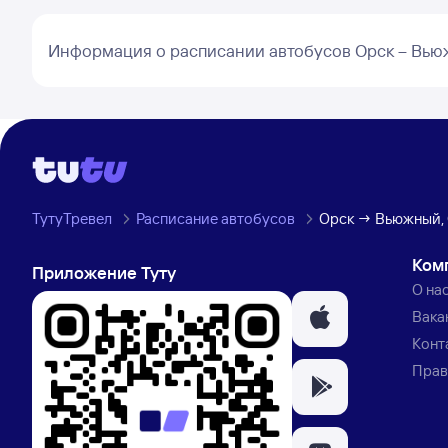
Информация о расписании автобусов Орск – Вь
ТутуТревел
Расписание автобусов
Орск → Вьюжный, 
Ком
Приложение Туту
О на
Вака
Конт
Прав