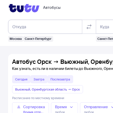
Автобусы
Откуда
Куда
Москва
Санкт-Петербург
Санкт-Пе
Автобус Орск → Вьюжный, Оренбур
Как узнать, есть ли в наличии билеты до Вьюжного, Оре
Сегодня
Завтра
Послезавтра
Вьюжный, Оренбургская область
→
Орск
Расписание по местному времени
Сортировка
Время
Отправление
Время отправления
любое
любое