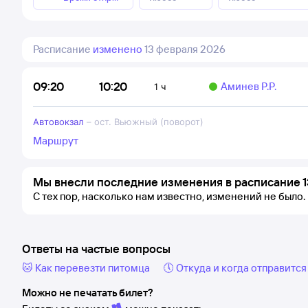
Расписание
изменено
13 февраля 2026
10:20
09:20
Аминев Р.Р.
1 ч
Автовокзал
–
ост. Вьюжный (поворот)
Маршрут
Мы внесли последние изменения в расписание 1
С тех пор, насколько нам известно, изменений не было.
Ответы на частые вопросы
🐱 Как перевезти питомца
🕔 Откуда и когда отправится
Можно не печатать билет?