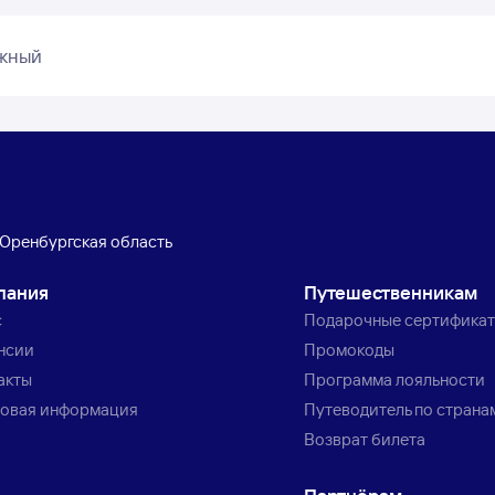
южный
Оренбургская область
пания
Путешественникам
с
Подарочные сертифика
нсии
Промокоды
акты
Программа лояльности
овая информация
Путеводитель по страна
Возврат билета